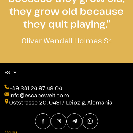
they grow old because
they quit playing.”
Oliver Wendell Holmes Sr.
ES
+49 341 24 87 49 04
info@escapewelt.com
Oststrasse 20, 04317 Leipzig, Alemania
Menu