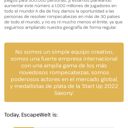
juegos para 300.000 personas, ¡y estamos planeando
aumentar este número a 1.000 millones de jugadores en
todo el mundo! A día de hoy, damos la oportunidad a las
personas de resolver rompecabezas en más de 30 países
de todo el mundo, y no es ni mucho menos el límite, ya que
seguimos ampliando nuestra geografía de forma regular.
No somos un simple equipo creativo,
somos una fuerte empresa internacional
con una amplia gama de los más
novedosos rompecabezas, somos
poderosos actores en el mercado global,
y medallistas de plata de la ‘Start Up 2022
Saxony’.
Today, EscapeWelt is: