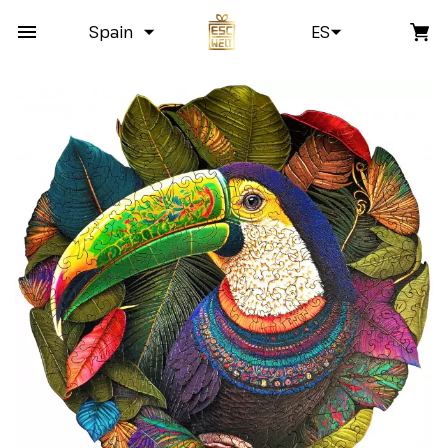
Spain
ES