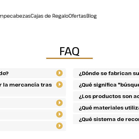
mpecabezas
Cajas de Regalo
Ofertas
Blog
FAQ
ido?
¿Dónde se fabrican s
r la mercancía tras
¿Qué significa "búsqu
¿Los productos son a
¿Qué materiales utili
¿Qué sistema de rec