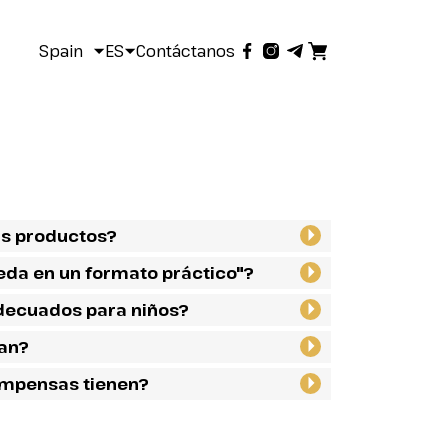
Spain
ES
Contáctanos
us productos?
eda en un formato práctico"?
decuados para niños?
zan?
ompensas tienen?