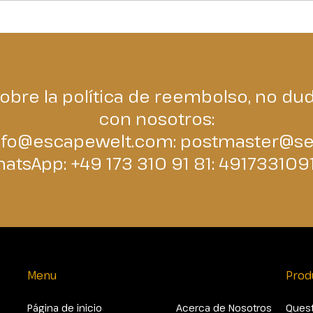
sobre la política de reembolso, no d
con nosotros:
nfo@escapewelt.com
:
postmaster@se
atsApp: +49 173 310 91 81:
491733109
Menu
Prod
Página de inicio
Acerca de Nosotros
Quest