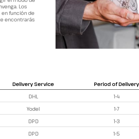
egir el modo de
nvenga. Los
n en función de
nte encontrarás
Delivery Service
Period of Deliver
DHL
1-4
Yodel
1-7
DPD
1-3
DPD
1-5