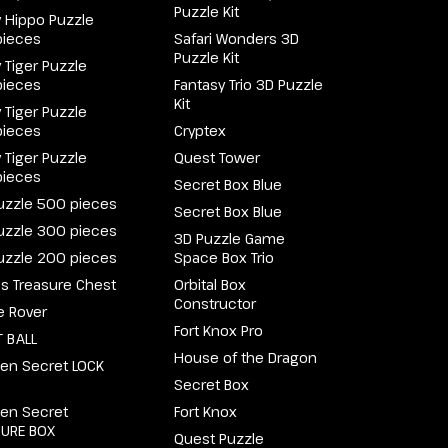
Puzzle Kit
 Hippo Puzzle
pieces
Safari Wonders 3D
Puzzle Kit
 Tiger Puzzle
pieces
Fantasy Trio 3D Puzzle
Kit
 Tiger Puzzle
pieces
Cryptex
 Tiger Puzzle
Quest Tower
pieces
Secret Box Blue
uzzle 500 pieces
Secret Box Blue
uzzle 300 pieces
3D Puzzle Game
uzzle 200 pieces
Space Box Trio
e's Treasure Chest
Orbital Box
Constructor
e Rover
Fort Knox Pro
 BALL
House of the Dragon
en Secret LOCK
Secret Box
en Secret
Fort Knox
SURE BOX
Quest Puzzle