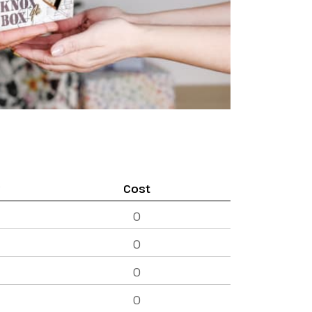
y
Cost
0
0
0
0