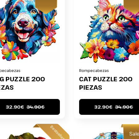
pecabezas
Rompecabezas
G PUZZLE 200
CAT PUZZLE 200
EZAS
PIEZAS
32.90€
34.90€
32.90€
34.90€
Bestseller
Sal