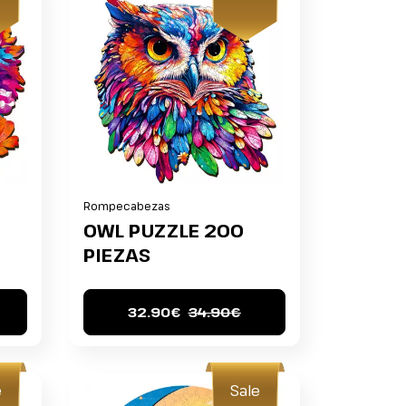
Rompecabezas
OWL PUZZLE 200
PIEZAS
32.90€
34.90€
e
Sale