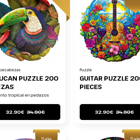
pecabezas
Puzzle
UCAN PUZZLE 200
GUITAR PUZZLE 20
EZAS
PIECES
nto tropical en pedazos
32.90€
34.90€
32.90€
34.90€
Sale
Sal