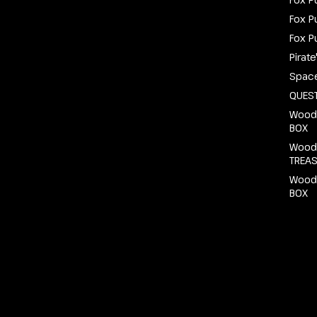
Fox P
Fox P
Pirat
Spac
QUEST
Wood
BOX
Wood
TREA
Wood
BOX