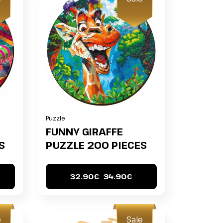
Puzzle
FUNNY GIRAFFE
S
PUZZLE 200 PIECES
32.90€
34.90€
e
Sale