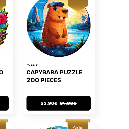
Puzzle
0
CAPYBARA PUZZLE
200 PIECES
32.90€
34.90€
e
Sale