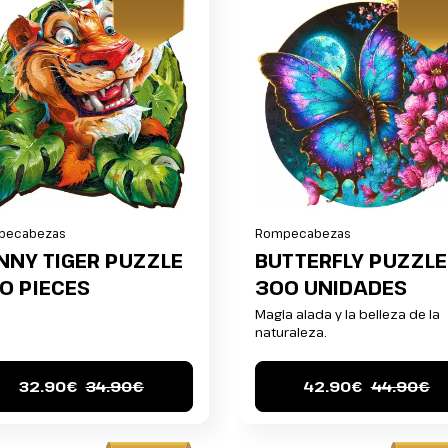
pecabezas
Rompecabezas
NNY TIGER PUZZLE
BUTTERFLY PUZZLE
0 PIECES
300 UNIDADES
Magia alada y la belleza de la
naturaleza.
32.90€
34.90€
42.90€
44.90€