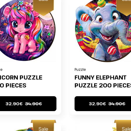
le
Puzzle
ICORN PUZZLE
FUNNY ELEPHANT
0 PIECES
PUZZLE 200 PIECE
32.90€
34.90€
32.90€
34.90€
Sale
Sal