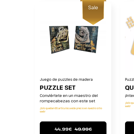
Sale
Juego de puzzles de madera
Puzz
PUZZLE SET
QU
Conviértete en un maestro del
¡Int
rompecabezas con este set
¡Solo qu
web!
¡Solo quedan 65 artículos a este precio en nuestro sitio
web!
44.99€
49.99€