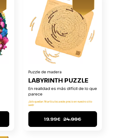
Puzzle de madera
LABYRINTH PUZZLE
En realidad es más difícil de lo que
parece
¡Solo quedan 78 artículos a este precio en nuestro sitio
web!
19.99€
24.99€