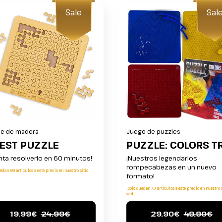
Sale
Sal
le de madera
Juego de puzzles
EST PUZZLE
PUZZLE: COLORS T
enta resolverlo en 60 minutos!
¡Nuestros legendarios
rompecabezas en un nuevo
edan 89 artículos a este precio en nuestro sitio
formato!
¡Solo quedan 73 artículos a este precio en nuestro 
web!
19.99€
24.99€
29.90€
49.90€