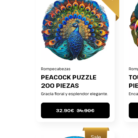
Rompecabezas
Rom
PEACOCK PUZZLE
TO
200 PIEZAS
PI
Gracia floral y esplendor elegante.
Enca
32.90€
34.90€
Sale