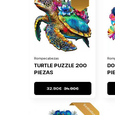
Rompecabezas
Rom
TURTLE PUZZLE 200
DO
PIEZAS
PI
32.90€
34.90€
Bestseller