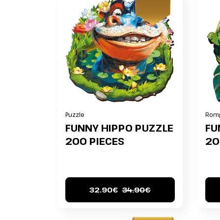
Puzzle
Rom
FUNNY HIPPO PUZZLE
FU
200 PIECES
20
32.90€
34.90€