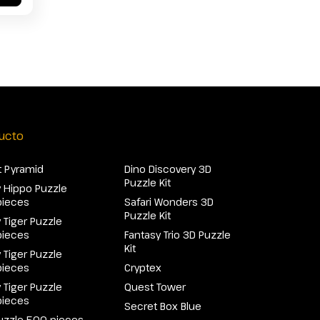
ucto
 Pyramid
Dino Discovery 3D
Puzzle Kit
 Hippo Puzzle
pieces
Safari Wonders 3D
Puzzle Kit
 Tiger Puzzle
pieces
Fantasy Trio 3D Puzzle
Kit
 Tiger Puzzle
pieces
Cryptex
 Tiger Puzzle
Quest Tower
pieces
Secret Box Blue
uzzle 500 pieces