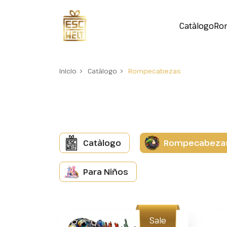
Catàlogo
Ro
Inicio
Catàlogo
Rompecabezas
Catàlogo
Rompecabeza
Para Niños
Sale