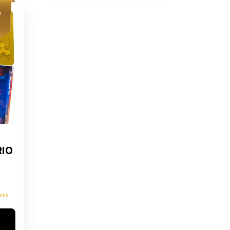
e
RIO
sitio