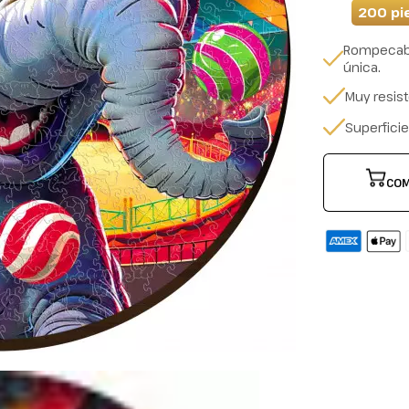
200 pi
Rompecabe
única.
Muy resis
Superfici
COM