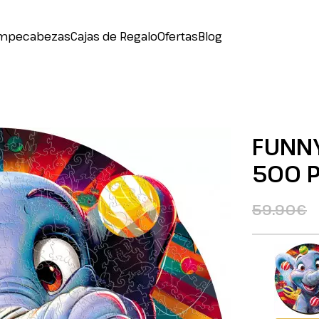
mpecabezas
Cajas de Regalo
Ofertas
Blog
FUNN
500 P
59.90€