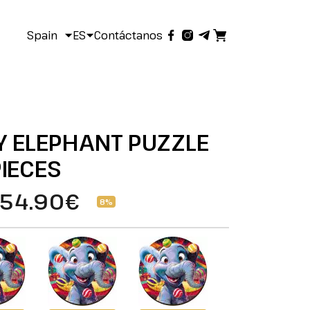
Spain
ES
Contáctanos
Y ELEPHANT PUZZLE
IECES
54.90€
8%