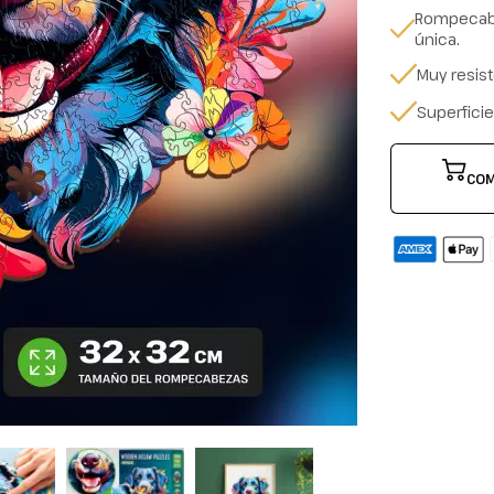
Rompecabe
única.
Muy resis
Superfici
COM