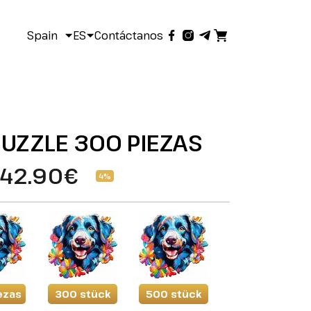
Spain
ES
Contáctanos
UZZLE 300 PIEZAS
42.90€
4%
ezas
300 stück
500 stück