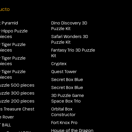
ucto
 Pyramid
Dino Discovery 3D
Puzzle Kit
 Hippo Puzzle
pieces
Safari Wonders 3D
Puzzle Kit
 Tiger Puzzle
pieces
Fantasy Trio 3D Puzzle
Kit
 Tiger Puzzle
pieces
Cryptex
 Tiger Puzzle
Quest Tower
pieces
Secret Box Blue
uzzle 500 pieces
Secret Box Blue
uzzle 300 pieces
3D Puzzle Game
uzzle 200 pieces
Space Box Trio
e's Treasure Chest
Orbital Box
Constructor
e Rover
Fort Knox Pro
 BALL
House of the Dragon