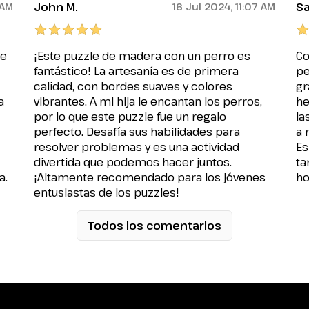
John M.
Sa
 AM
16 Jul 2024, 11:07 AM
de
¡Este puzzle de madera con un perro es
Co
fantástico! La artesanía es de primera
pe
calidad, con bordes suaves y colores
gr
a
vibrantes. A mi hija le encantan los perros,
he
por lo que este puzzle fue un regalo
la
perfecto. Desafía sus habilidades para
a 
resolver problemas y es una actividad
Es
divertida que podemos hacer juntos.
ta
a.
¡Altamente recomendado para los jóvenes
ho
entusiastas de los puzzles!
Todos los comentarios