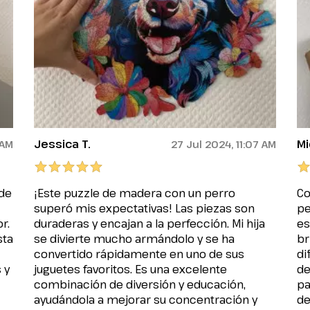
Jessica T.
Mi
 AM
27 Jul 2024, 11:07 AM
 de
¡Este puzzle de madera con un perro
Co
superó mis expectativas! Las piezas son
pe
r.
duraderas y encajan a la perfección. Mi hija
es
sta
se divierte mucho armándolo y se ha
br
convertido rápidamente en uno de sus
di
 y
juguetes favoritos. Es una excelente
de
combinación de diversión y educación,
pa
ayudándola a mejorar su concentración y
de