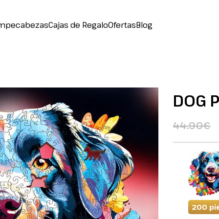
mpecabezas
Cajas de Regalo
Ofertas
Blog
DOG P
44.90€
200 pi