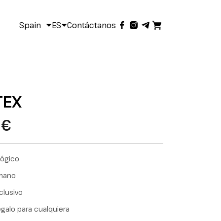
Spain
ES
Contáctanos
TEX
0€
lógico
mano
clusivo
egalo para cualquiera