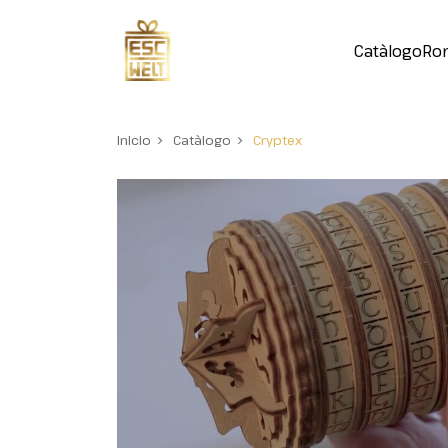
Catàlogo
Ro
Inicio
Catàlogo
Cryptex