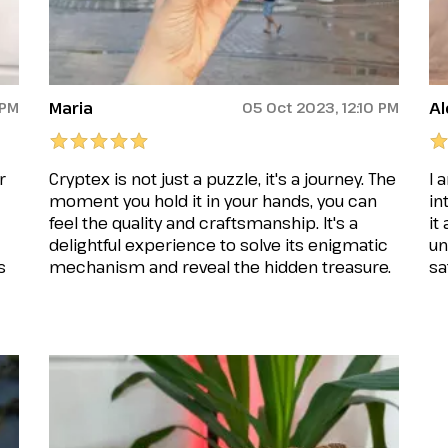
Maria
A
 PM
05 Oct 2023, 12:10 PM
r
Cryptex is not just a puzzle, it's a journey. The
I 
moment you hold it in your hands, you can
in
feel the quality and craftsmanship. It's a
it
delightful experience to solve its enigmatic
un
s
mechanism and reveal the hidden treasure.
sa