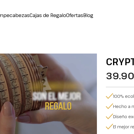
mpecabezas
Cajas de Regalo
Ofertas
Blog
CRYP
39.9
100% eco
Hecho a 
Diseño ex
El mejor r