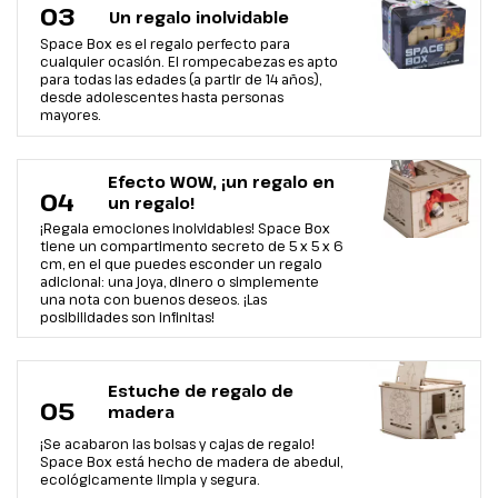
03
Un regalo inolvidable
Space Box es el regalo perfecto para
cualquier ocasión. El rompecabezas es apto
para todas las edades (a partir de 14 años),
desde adolescentes hasta personas
mayores.
Efecto WOW, ¡un regalo en
04
un regalo!
¡Regala emociones inolvidables! Space Box
tiene un compartimento secreto de 5 x 5 x 6
cm, en el que puedes esconder un regalo
adicional: una joya, dinero o simplemente
una nota con buenos deseos. ¡Las
posibilidades son infinitas!
Estuche de regalo de
05
madera
¡Se acabaron las bolsas y cajas de regalo!
Space Box está hecho de madera de abedul,
ecológicamente limpia y segura.