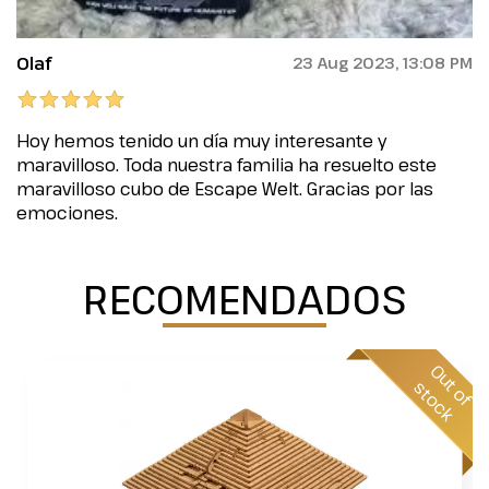
Olaf
23 Aug 2023, 13:08 PM
Hoy hemos tenido un día muy interesante y
maravilloso. Toda nuestra familia ha resuelto este
maravilloso cubo de Escape Welt. Gracias por las
emociones.
RECOMENDADOS
O
u
o
f
t
o
c
t
s
k